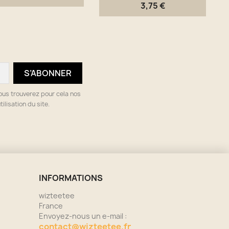
Aperçu rapide
Aperçu rapide


3,75 €
ous trouverez pour cela nos
ilisation du site.
INFORMATIONS
wizteetee
France
Envoyez-nous un e-mail :
contact@wizteetee.fr