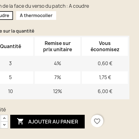
 de la face du verso du patch : A coudre
udre
A thermocoller
 sur la quantité
Remise sur
Vous
Quantité
prix unitaire
économisez
3
4%
0,60 €
5
7%
1,75 €
10
12%
6,00 €
ité

favorite_border
AJOUTER AU PANIER