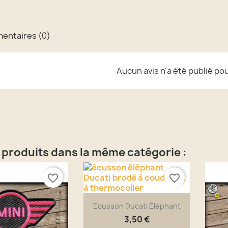
ntaires (0)
Aucun avis n'a été publié po
 produits dans la même catégorie :
favorite_border
favorite_border
Ecusson Ducati Éléphant
3,50 €