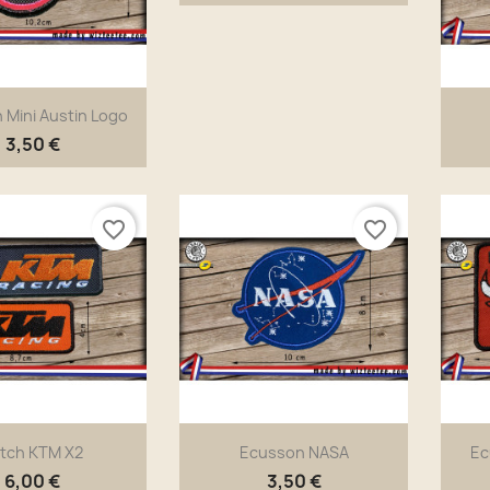
 Mini Austin Logo
3,50 €
Aperçu rapide
Aperçu rapide


favorite_border
favorite_border
tch KTM X2
Ecusson NASA
Ec
6,00 €
3,50 €