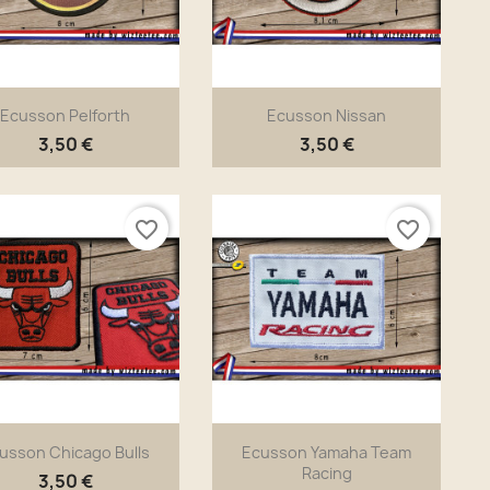
Ecusson Pelforth
Ecusson Nissan
3,50 €
3,50 €
Aperçu rapide
Aperçu rapide


favorite_border
favorite_border
usson Chicago Bulls
Ecusson Yamaha Team
Racing
3,50 €