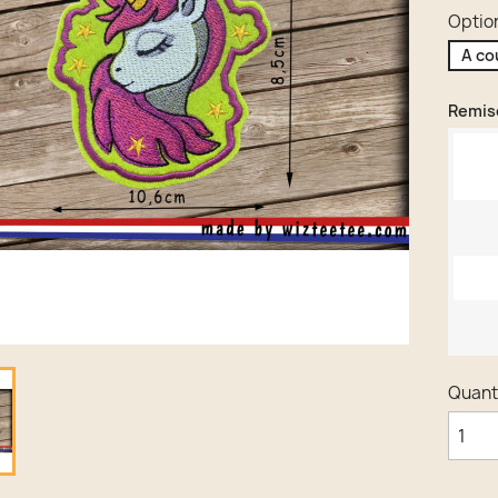
Option
A co
Remise
Quant