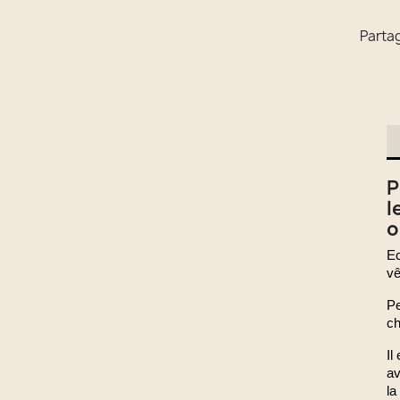
Parta
P
l
o
Ec
vê
Pe
ch
Il
av
la