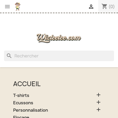
shopping_cart


(0)
search
ACCUEIL

T-shirts

Ecussons

Personnalisation
Flocage