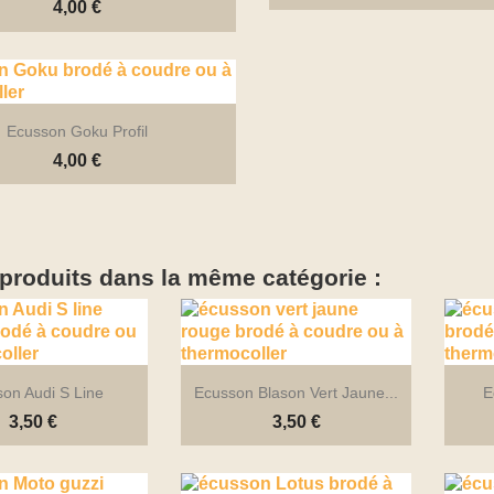
4,00 €
Ecusson Goku Profil
4,00 €


Aperçu rapide
Aperçu rapide
 produits dans la même catégorie :

Aperçu rapide
on Audi S Line
Ecusson Blason Vert Jaune...
E
3,50 €
3,50 €