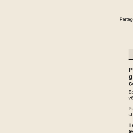
Partag
P
g
c
Ec
vê
Pe
ch
Il
av