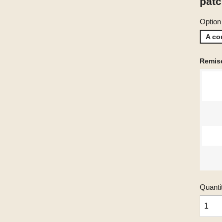
patc
Option
A co
Remise
Quanti