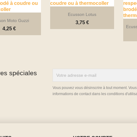
Ecusson Lotus
son Moto Guzzi
3,75 €
Ecuss


4,25 €
Aperçu rapide
Aperçu rapide
res spéciales


Aperçu rapide
Aperçu rapide
Vous pouvez vous désinscrire à tout moment. Vous
informations de contact dans les conditions d'utilisa