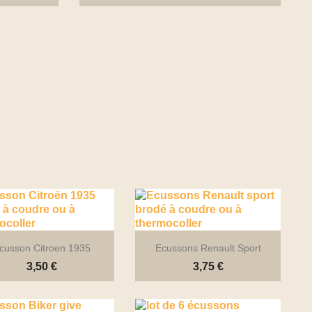

Aperçu rapide
+2
cusson Citroen 1935
Ecussons Renault Sport
3,50 €
3,75 €