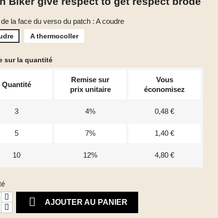
h Biker give respect to get respect brodé
 de la face du verso du patch : A coudre
udre
A thermocoller
 sur la quantité
Remise sur
Vous
Quantité
prix unitaire
économisez
3
4%
0,48 €
5
7%
1,40 €
10
12%
4,80 €
té

AJOUTER AU PANIER