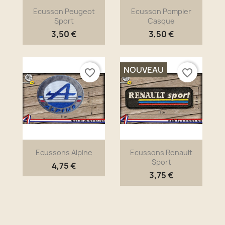
Ecusson Peugeot
Ecusson Pompier
Sport
Casque
3,50 €
3,50 €
NOUVEAU
favorite_border
favorite_border
Ecussons Alpine
Ecussons Renault
Sport
4,75 €
3,75 €