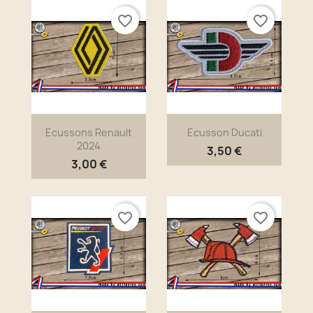
favorite_border
favorite_border
Ecussons Renault
Ecusson Ducati
2024
3,50 €
3,00 €
favorite_border
favorite_border