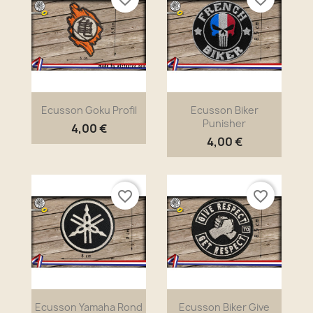
Ecusson Goku Profil
Ecusson Biker
Punisher
4,00 €
4,00 €
favorite_border
favorite_border
Ecusson Yamaha Rond
Ecusson Biker Give