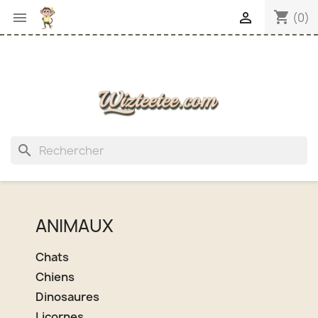
shopping_cart


(0)
search
ANIMAUX
Chats
Chiens
Dinosaures
Licornes