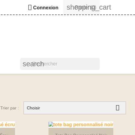
shopping_cart

Panier
(0)
Connexion
search

Trier par :
Choisir