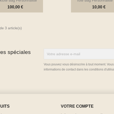
ktote Bag Personnalisé
Tote Bag Personnalisé
100,00 €
10,00 €
de 3 article(s)
res spéciales


Aperçu rapide
Aperçu rap
Vous pouvez vous désinscrire à tout moment. Vous
informations de contact dans les conditions d'utilisa
UITS
VOTRE COMPTE