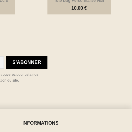
 Écru
Tote Bag Personnalisé Noir
10,00 €

ide
Aperçu rapide
 trouverez pour cela nos
tion du site.
INFORMATIONS