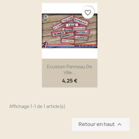
favorite_border
Ecusson Panneau De
Ville...
4,25 €
Affichage 1-1 de 1 article(s)
Retour en haut
