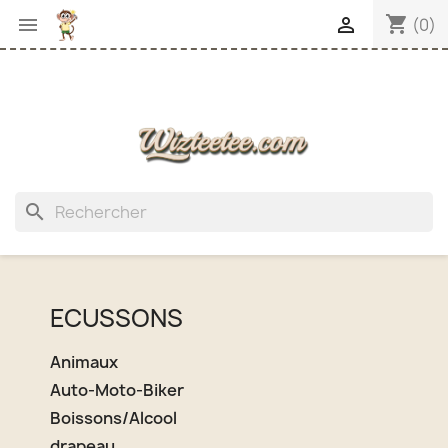
shopping_cart


(0)
search
ECUSSONS
Animaux
Auto-Moto-Biker
Boissons/Alcool
drapeau